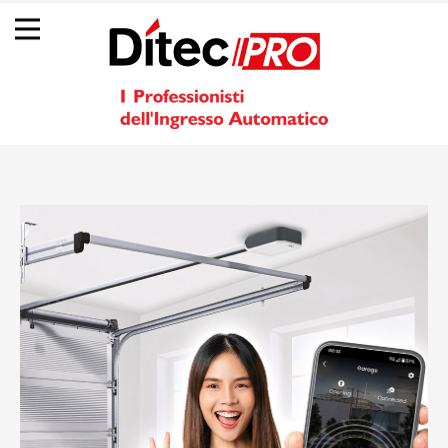
Back
Jump
☰
to
to
top
navigation